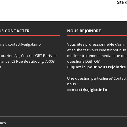
Site
US CONTACTER
NOUS REJOINDRE
mail:
contact@ajlgbt.info
Vous êtes professionnel•le d’un m
et souhaitez vous investir pour un
courrier: AJL, Centre LGBT Paris Ile-
meilleur traitement médiatique de
rance, 63 Rue Beaubourg, 75003
questions LGBTQI?
s
Cliquez ici pour nous rejoindre 
Une question particulière? Contact
nous :
contact@ajlgbt.info
mes