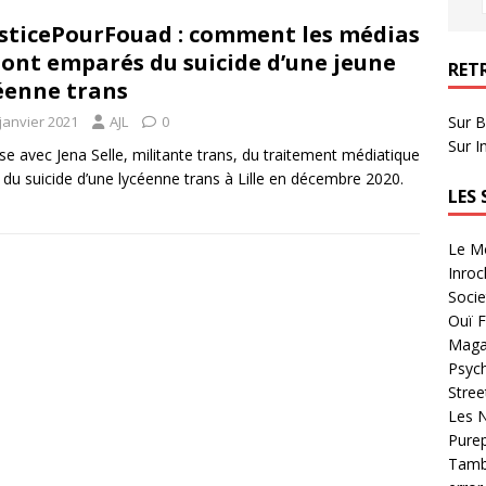
sticePourFouad : comment les médias
sont emparés du suicide d’une jeune
RET
éenne trans
janvier 2021
AJL
0
Sur B
Sur I
se avec Jena Selle, militante trans, du traitement médiatique
t du suicide d’une lycéenne trans à Lille en décembre 2020.
LES
Le Mo
Inroc
Socie
Ouï F
Magaz
Psych
Stree
Les N
Purep
Tambo