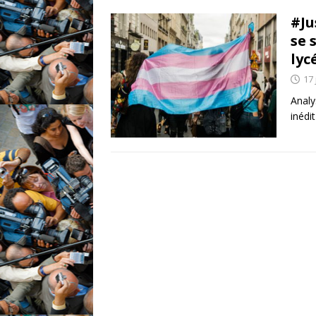
#Ju
se 
lyc
17 
Analy
inédi