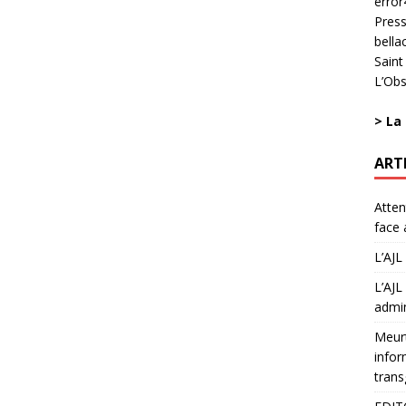
error
Press
bella
Saint
L’Obs
>
La
ART
Atten
face 
L’AJL
L’AJL
admin
Meurt
infor
trans