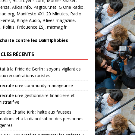
404.fr, 94.citoyens.com, Mother Shaker,
enza, Aficia.info, Pagtour.net, G One Radio,
ciao.org, Manifesto XXI, 20 Minutes, Radio
 Ferréol, Binge Audio, 9 lives magazine,
, Politis, Fréquence ESJ, mixmag.fr
 charte contre les LGBTIphobies
ICLES RÉCENTS
tat à la Pride de Berlin : soyons vigilant·es
aux récupérations racistes
 recrute un·e community manageur·se
 recrute un·e gestionnaire financier·e et
istratif·ve
re de Charlie Kirk : halte aux fausses
mations et à la diabolisation des personnes
genres