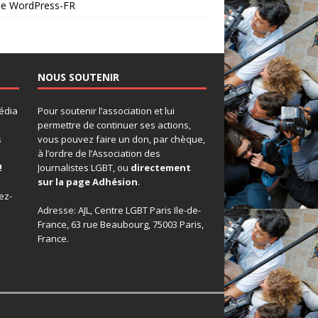
 de WordPress-FR
NOUS SOUTENIR
édia
Pour soutenir l’association et lui
permettre de continuer ses actions,
s
vous pouvez faire un don, par chèque,
à l’ordre de l’Association des
!
Journalistes LGBT, ou
directement
sur la page Adhésion
.
ez-
Adresse: AJL, Centre LGBT Paris Ile-de-
France, 63 rue Beaubourg, 75003 Paris,
France.