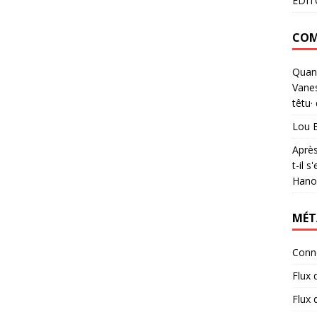
EDITO
COM
Quand
Vanes
têtu·
Lou 
Après
t-il 
Hanou
MÉT
Conn
Flux 
Flux