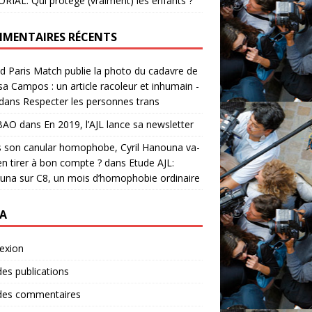
RIAL. Qui protège (vraiment) les enfants ?
MENTAIRES RÉCENTS
 Paris Match publie la photo du cadavre de
a Campos : un article racoleur et inhumain -
dans
Respecter les personnes trans
BAO
dans
En 2019, l’AJL lance sa newsletter
 son canular homophobe, Cyril Hanouna va-
s'en tirer à bon compte ?
dans
Etude AJL:
na sur C8, un mois d’homophobie ordinaire
A
exion
des publications
 des commentaires