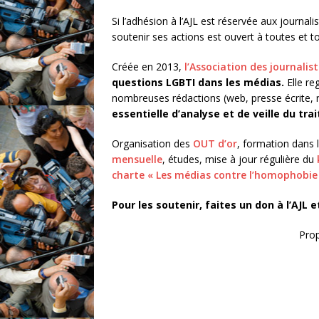
Si l’adhésion à l’AJL est réservée aux journali
soutenir ses actions est ouvert à toutes et to
Créée en 2013,
l’Association des journalis
questions LGBTI dans les médias.
Elle re
nombreuses rédactions (web, presse écrite, r
essentielle d’analyse et de veille du tr
Organisation des
OUT d’or
, formation dans 
mensuelle
, études, mise à jour régulière du
charte « Les médias contre l’homophobie
Pour les soutenir, faites un don à l’AJL e
Pro