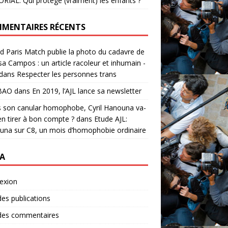
RIAL. Qui protège (vraiment) les enfants ?
MENTAIRES RÉCENTS
 Paris Match publie la photo du cadavre de
a Campos : un article racoleur et inhumain -
dans
Respecter les personnes trans
BAO
dans
En 2019, l’AJL lance sa newsletter
 son canular homophobe, Cyril Hanouna va-
s'en tirer à bon compte ?
dans
Etude AJL:
na sur C8, un mois d’homophobie ordinaire
A
exion
des publications
 des commentaires