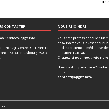
Site
US CONTACTER
NOUS REJOINDRE
mail:
contact@ajlgbt.info
Vous êtes professionnel•le d’un m
et souhaitez vous investir pour un
courrier: AJL, Centre LGBT Paris Ile-
meilleur traitement médiatique de
rance, 63 Rue Beaubourg, 75003
questions LGBTQI?
s
Cliquez ici pour nous rejoindre 
Une question particulière? Contact
nous :
contact@ajlgbt.info
mes