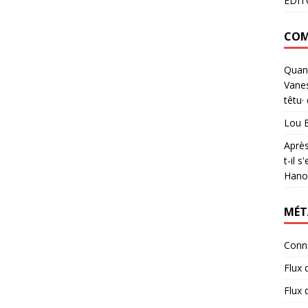
EDITO
COM
Quand
Vanes
têtu·
Lou 
Après
t-il 
Hanou
MÉT
Conn
Flux 
Flux