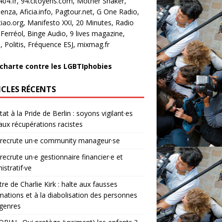
404.fr, 94.citoyens.com, Mother Shaker,
enza, Aficia.info, Pagtour.net, G One Radio,
ciao.org, Manifesto XXI, 20 Minutes, Radio
 Ferréol, Binge Audio, 9 lives magazine,
, Politis, Fréquence ESJ, mixmag.fr
 charte contre les LGBTIphobies
ICLES RÉCENTS
tat à la Pride de Berlin : soyons vigilant·es
aux récupérations racistes
 recrute un·e community manageur·se
 recrute un·e gestionnaire financier·e et
istratif·ve
re de Charlie Kirk : halte aux fausses
mations et à la diabolisation des personnes
genres