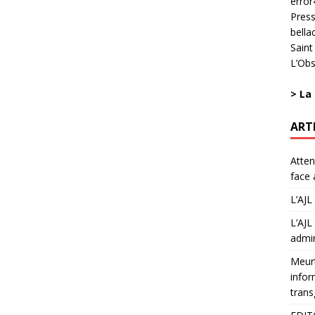
error
Press
bella
Saint
L’Obs
>
La
ART
Atten
face 
L’AJL
L’AJL
admin
Meurt
infor
trans