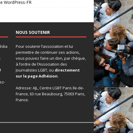
 de WordPress-FR
NOUS SOUTENIR
édia
Pour soutenir l’association et lui
permettre de continuer ses actions,
s
vous pouvez faire un don, par chèque,
à l’ordre de l’Association des
!
Journalistes LGBT, ou
directement
sur la page Adhésion
.
ez-
Adresse: AJL, Centre LGBT Paris Ile-de-
France, 63 rue Beaubourg, 75003 Paris,
France.