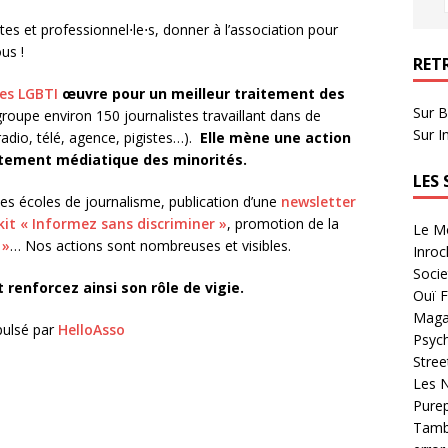
stes et professionnel⋅le⋅s, donner à l’association pour
us !
RET
tes LGBTI
œuvre pour un meilleur traitement des
Sur B
groupe environ 150 journalistes travaillant dans de
Sur I
adio, télé, agence, pigistes…).
Elle mène une action
aitement médiatique des minorités.
LES
les écoles de journalisme, publication d’une
newsletter
kit « Informez sans discriminer »
, promotion de la
Le Mo
 »
… Nos actions sont nombreuses et visibles.
Inroc
Socie
t renforcez ainsi son rôle de vigie.
Ouï F
Magaz
pulsé par
HelloAsso
Psych
Stree
Les N
Purep
Tambo