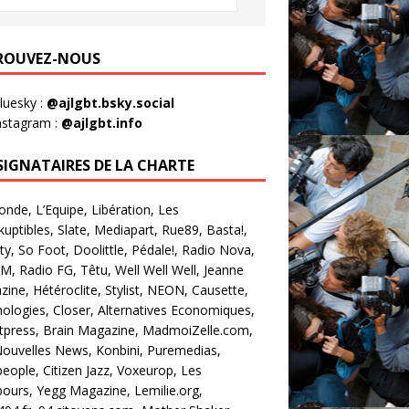
ROUVEZ-NOUS
luesky :
@ajlgbt.bsky.social
nstagram :
@ajlgbt.info
 SIGNATAIRES DE LA CHARTE
nde, L’Equipe, Libération, Les
kuptibles, Slate, Mediapart, Rue89, Basta!,
ty, So Foot, Doolittle, Pédale!, Radio Nova,
M, Radio FG, Têtu, Well Well Well, Jeanne
ine, Hétéroclite, Stylist, NEON, Causette,
ologies, Closer, Alternatives Economiques,
tpress, Brain Magazine, MadmoiZelle.com,
ouvelles News, Konbini, Puremedias,
eople, Citizen Jazz, Voxeurop, Les
urs, Yegg Magazine, Lemilie.org,