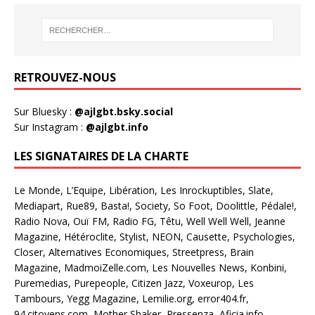
RETROUVEZ-NOUS
Sur Bluesky :
@ajlgbt.bsky.social
Sur Instagram :
@ajlgbt.info
LES SIGNATAIRES DE LA CHARTE
Le Monde, L’Equipe, Libération, Les Inrockuptibles, Slate,
Mediapart, Rue89, Basta!, Society, So Foot, Doolittle, Pédale!,
Radio Nova, Ouï FM, Radio FG, Têtu, Well Well Well, Jeanne
Magazine, Hétéroclite, Stylist, NEON, Causette, Psychologies,
Closer, Alternatives Economiques, Streetpress, Brain
Magazine, MadmoiZelle.com, Les Nouvelles News, Konbini,
Puremedias, Purepeople, Citizen Jazz, Voxeurop, Les
Tambours, Yegg Magazine, Lemilie.org, error404.fr,
94.citoyens.com, Mother Shaker, Pressenza, Aficia.info,